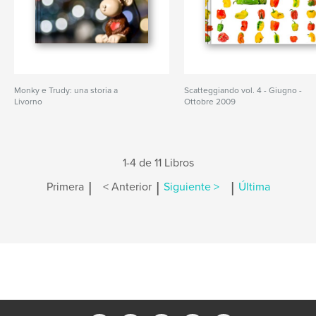
Monky e Trudy: una storia a
Scatteggiando vol. 4 - Giugno -
Livorno
Ottobre 2009
1-4 de 11 Libros
|
|
|
Primera
< Anterior
Siguiente >
Última