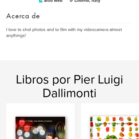
Sitio web
Livorno, Italy
Acerca de
I love to shot photos and to film with my videocamera almost
anythings!
Libros por Pier Luigi
Dallimonti