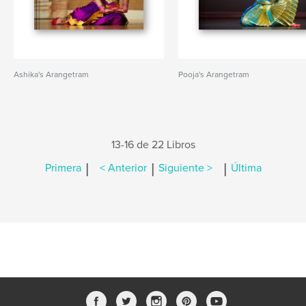
Ashika's Arangetram
Pooja's Arangetram
13-16 de 22 Libros
|
|
|
Primera
< Anterior
Siguiente >
Última