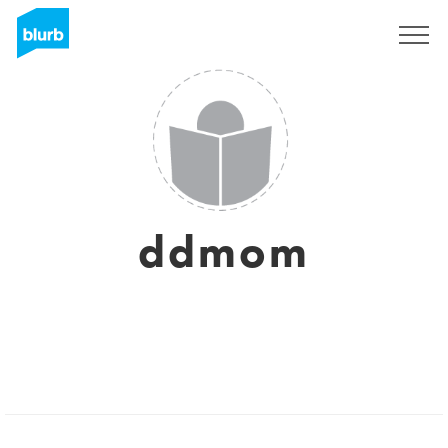
Regístrate
ddmom