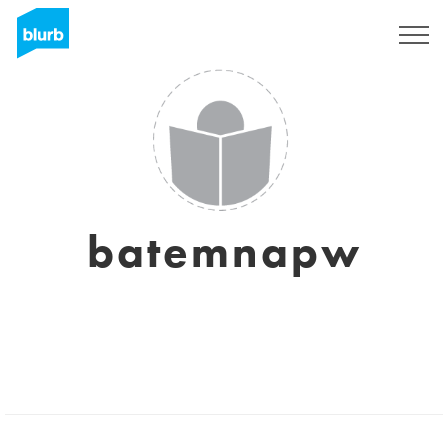
Regístrate
batemnapw