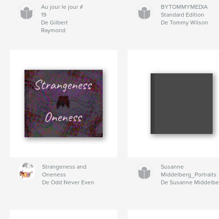
Au jour le jour #
BYTOMMYMEDIA
19
Standard Edition
De Gilbert
De Tommy Wilson
Raymond
Strangeness and
Susanne
Oneness
Middelberg_Portraits
De Odd Never Even
De Susanne Middelbe