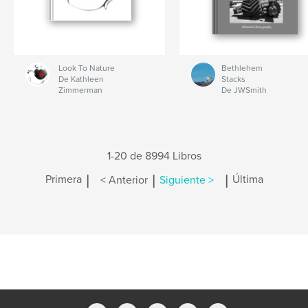
Look To Nature
Bethlehem
De Kathleen
Stacks
Zimmerman
De JWSmith
1-20 de 8994 Libros
|
|
|
Primera
< Anterior
Siguiente >
Última