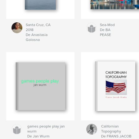
Santa Cruz, CA
Sea-Mod
2018
De BA
De Anastasia
PEASE
Golosna
games people play jan
Californian
wurm
Topography
De Jan Wurm
De FRANS JACOB