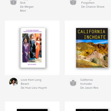
Sick
Forgotten
De Megan
De Chance Shore
Mori
Love from Long
California
Beach
Inchoate
De Hue Lieu Huynh
De Jason Rex