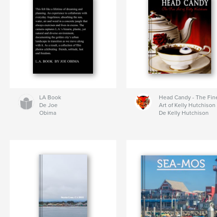
LA Book
Head Candy - The Fin
De Joe
Art of Kelly Hutchison
Obima
De Kelly Hutchison