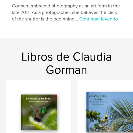
Características:
Apaisado estándar, 25×20 cm
Gorman embraced photography as an art form in the
N.º de páginas:
86
late 70’s. As a photographer, she believes the click
ISBN
of the shutter is the beginning...
Continuar leyendo
Tapa blanda: 9781364029791
Fecha de publicación:
nov. 14, 2018
Idioma
English
Palabras clave
Libros de Claudia
,
photographs
NYC
Gorman