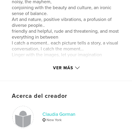
noisy, the mayhem,
conjoining with the beauty and culture, an ironic
sense of balance.
Art and nature, positive vibrations, a profusion of
diverse people..
friendly and helpful, rude and threatening, and most
everything in between
I catch a moment.. each picture tells a story, a visual
conversation, I catch the moment…
Linger with the images, let your imagination
become alive with Moments in Manhattan
VER MÁS
Sitio web del autor
http://www.claudiagorman.com
Acerca del creador
Características y detalles
Categoría principal:
Libros de arte y fotografía
Claudia Gorman
Categorías adicionales
Nueva York
,
Libros de gran
New York
formato