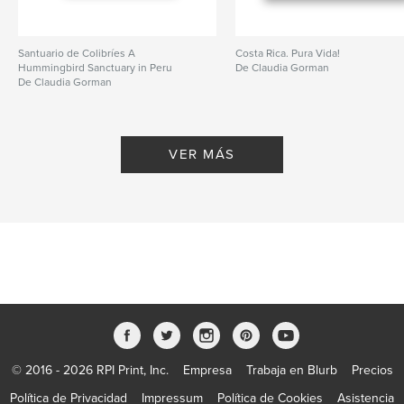
Santuario de Colibríes A
Costa Rica. Pura Vida!
Hummingbird Sanctuary in Peru
De Claudia Gorman
De Claudia Gorman
VER MÁS
© 2016 - 2026 RPI Print, Inc.
Empresa
Trabaja en Blurb
Precios
Política de Privacidad
Impressum
Política de Cookies
Asistencia