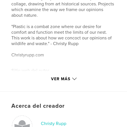
collage, drawing from art historical sources. Projects
which examine the way we frame our opinions
about nature.
"Plastic is a combat zone where our desire for
comfort and function meet the limits of our nest.
This work is about how we concoct our opinions of
wildlife and waste." - Christy Rupp
Christyrupp.com
Sitio web del autor
http://christyrupp.com
VER MÁS
Características y detalles
Categoría principal:
Bellas artes
Acerca del creador
Características:
Apaisado estándar, 25×20 cm
N.º de páginas:
20
Christy Rupp
ISBN