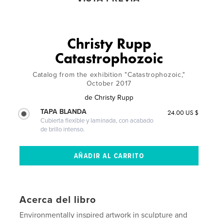
Christy Rupp
Catastrophozoic
Catalog from the exhibition "Catastrophozoic,"
October 2017
de
Christy Rupp
TAPA BLANDA
24.00 US $
Cubierta flexible y laminada, con acabado
de brillo intenso.
Acerca del libro
Environmentally inspired artwork in sculpture and