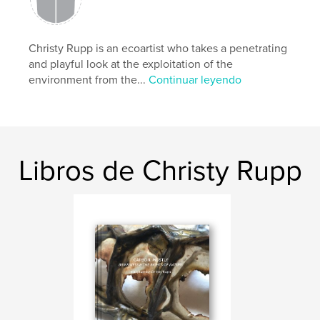
Tapa blanda: 9781389600418
Fecha de publicación:
sep. 22, 2017
Christy Rupp is an ecoartist who takes a penetrating
Idioma
English
and playful look at the exploitation of the
Palabras clave
environment from the...
Continuar leyendo
,
,
,
garbage
plastic net bags
Hudson River School
Art History
,
plastic waste
,
Eco-Art
,
Environmental Art
,
Libros de Christy Rupp
Birds