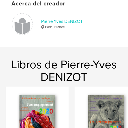
Acerca del creador
Palabras clave
,
,
,
photos
Manhattan
USA
New York
Pierre-Yves DENIZOT
Paris, France
Libros de Pierre-Yves
DENIZOT