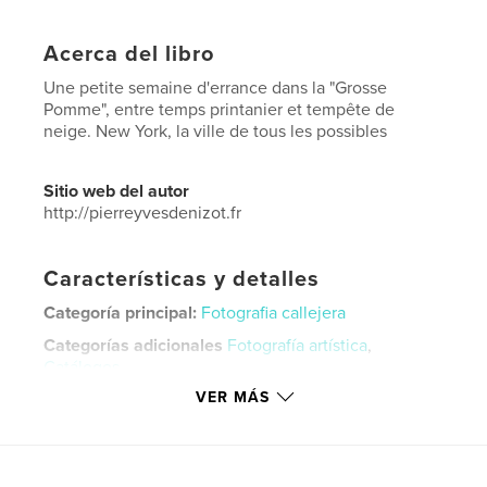
Acerca del libro
Une petite semaine d'errance dans la "Grosse
Pomme", entre temps printanier et tempête de
neige. New York, la ville de tous les possibles
Sitio web del autor
http://pierreyvesdenizot.fr
Características y detalles
Categoría principal:
Fotografia callejera
Categorías adicionales
Fotografía artística
,
Catálogos
VER MÁS
Características:
Carta de EE. UU., 22×28 cm
N.º de páginas:
164
Fecha de publicación:
jun. 30, 2017
Idioma
French