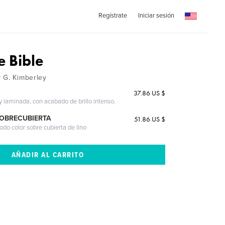
Regístrate
Iniciar sesión
e Bible
 G. Kimberley
37.86 US $
 y laminada, con acabado de brillo intenso.
SOBRECUBIERTA
51.86 US $
odo color sobre cubierta de lino