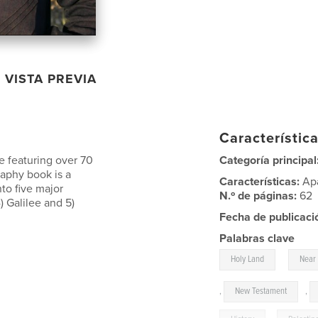
VISTA PREVIA
Característica
e featuring over 70
Categoría principal
raphy book is a
Características:
Ap
nto five major
N.º de páginas:
62
) Galilee and 5)
Fecha de publicaci
Palabras clave
,
Holy Land
Near 
,
New Testament
,