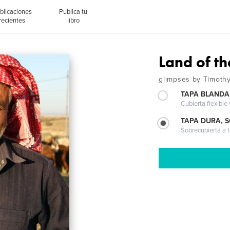
blicaciones
Publica tu
recientes
libro
Land of th
glimpses by Timothy
TAPA BLANDA
Cubierta flexible
TAPA DURA, 
Sobrecubierta a t