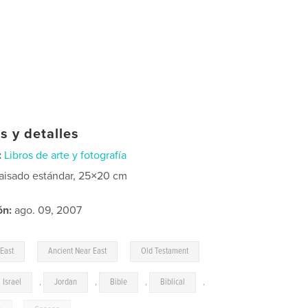
s y detalles
:
Libros de arte y fotografía
aisado estándar, 25×20 cm
ón:
ago. 09, 2007
,
,
East
Ancient Near East
Old Testament
Israel
,
Jordan
,
Bible
,
Biblical
,