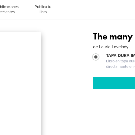
blicaciones
Publica tu
recientes
libro
The many 
de
Laurie Lovelady
TAPA DURA I
Libro en tapa dur
directamente en e