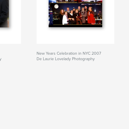
New Years Celebration in NYC 2007
y
De Laurie Lovelady Photography