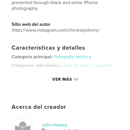
presented through black and white iPhone
photography.
Sitio web del autor
https://www.instagram.com/chinesejohnny/
Características y detalles
Categoría principal:
Fotografía artística
Categorías adicionales
Libros de arte y fotografía
,
Viajes
VER MÁS
Características:
Apaisado estándar, 25×20 cm
N.º de páginas:
148
Fecha de publicación:
dic. 21, 2015
Idioma
English
Acerca del creador
Palabras clave
,
,
,
,
Monochrome
Tuscany
Umbria
Italy
John Hames