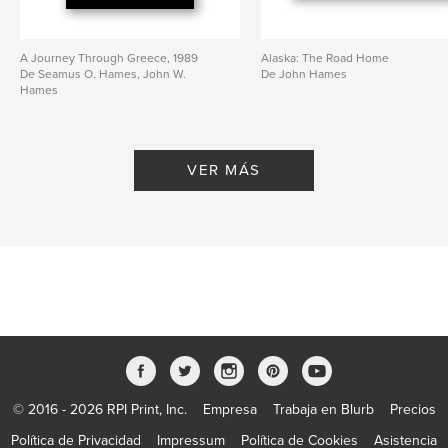
A Journey Through Greece, 1989
Alaska: The Road Home
De Seamus O. Hames, John W.
De John Hames
Hames
VER MÁS
© 2016 - 2026 RPI Print, Inc.
Empresa
Trabaja en Blurb
Precios
Política de Privacidad
Impressum
Política de Cookies
Asistencia