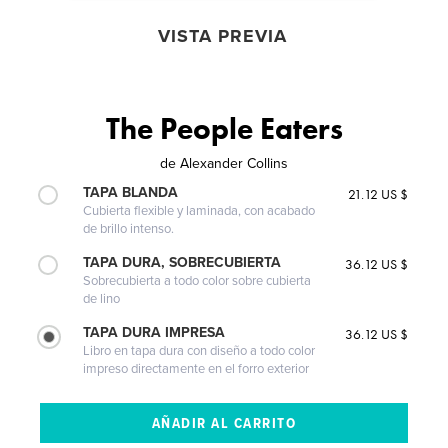
VISTA PREVIA
The People Eaters
de
Alexander Collins
TAPA BLANDA
21.12 US $
Cubierta flexible y laminada, con acabado
de brillo intenso.
TAPA DURA, SOBRECUBIERTA
36.12 US $
Sobrecubierta a todo color sobre cubierta
de lino
TAPA DURA IMPRESA
36.12 US $
Libro en tapa dura con diseño a todo color
impreso directamente en el forro exterior