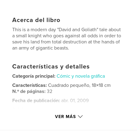
Acerca del libro
This is a modern day "David and Goliath" tale about
a small knight who goes against all odds in order to
save his land from total destruction at the hands of
an army of gigantic beasts.
Características y detalles
Categoría principal:
Cómic y novela gráfica
Características:
Cuadrado pequeño, 18×18 cm
N.º de páginas:
32
Fecha de publicación:
abr. 01, 2009
Palabras clave
VER MÁS
,
,
savannah college of art and design
children's book
fiction