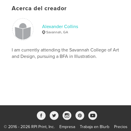
,
Acerca del creador
poem
,
illustration
,
story
,
tale
,
epic
,
hero
,
knights
,
monsters
,
Alexander Collins
beasts
,
humor
,
art
Savannah, GA
I am currently attending the Savannah College of Art
and Design, pursuing a BFA in Illustration.
© 2016 - 2026 RPI Print, Inc.
Empresa
Trabaja en Blurb
Precios