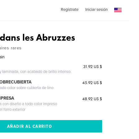
Regístrate
Iniciar sesión
 dans les Abruzzes
aires rares
ain
31.92 US $
 y laminada, con acabado de brillo intenso.
SOBRECUBIERTA
45.92 US $
odo color sobre cubierta de lino
MPRESA
48.92 US $
a con diseño a todo color impreso
l forro exterior