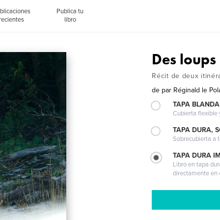
blicaciones
Publica tu
recientes
libro
Des loups
Récit de deux itinér
de
par Réginald le Pol
TAPA BLANDA
Cubierta flexible
TAPA DURA, 
Sobrecubierta a t
TAPA DURA I
Libro en tapa dur
directamente en e