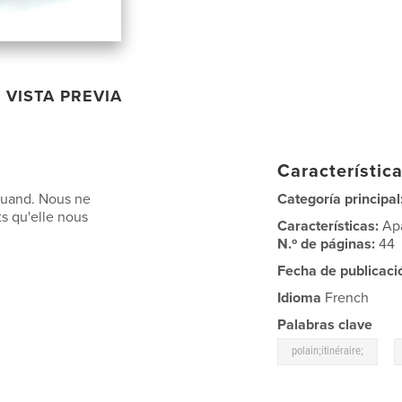
VISTA PREVIA
Característica
 quand. Nous ne
Categoría principal
s qu'elle nous
Características:
Ap
N.º de páginas:
44
Fecha de publicaci
Idioma
French
Palabras clave
,
polain;itinéraire;