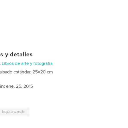
s y detalles
:
Libros de arte y fotografía
aisado estándar, 25×20 cm
ón:
ene. 25, 2015
loup;abruzzes;le