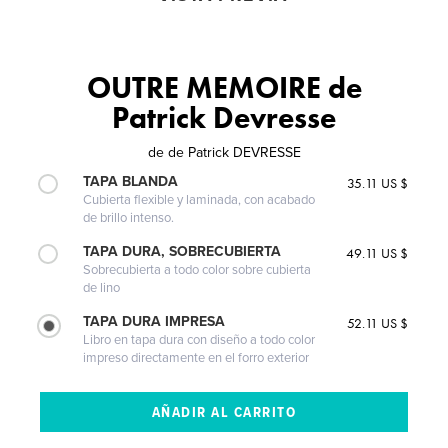
OUTRE MEMOIRE de
Patrick Devresse
de
de Patrick DEVRESSE
TAPA BLANDA
35.11 US $
Cubierta flexible y laminada, con acabado
de brillo intenso.
TAPA DURA, SOBRECUBIERTA
49.11 US $
Sobrecubierta a todo color sobre cubierta
de lino
TAPA DURA IMPRESA
52.11 US $
Libro en tapa dura con diseño a todo color
impreso directamente en el forro exterior