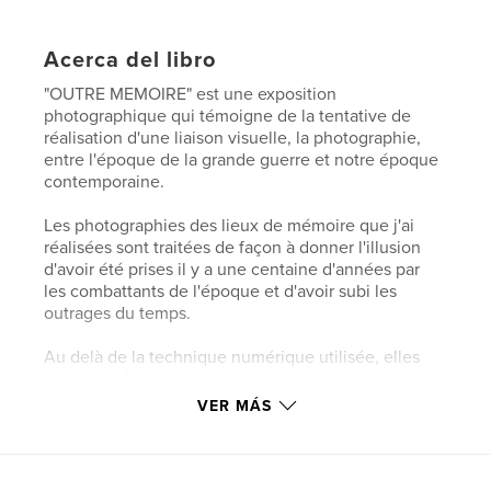
Acerca del libro
"OUTRE MEMOIRE" est une exposition
photographique qui témoigne de la tentative de
réalisation d'une liaison visuelle, la photographie,
entre l'époque de la grande guerre et notre époque
contemporaine.
Les photographies des lieux de mémoire que j'ai
réalisées sont traitées de façon à donner l'illusion
d'avoir été prises il y a une centaine d'années par
les combattants de l'époque et d'avoir subi les
outrages du temps.
Au delà de la technique numérique utilisée, elles
jouent sur les émotions provoquées et ressenties
plutôt que sur les contenus historiques que l'on a
VER MÁS
l'habitude de voir développés.
Qu'elles soient des évocations réelles ou
symboliques des lieux, elles donnent une vision de