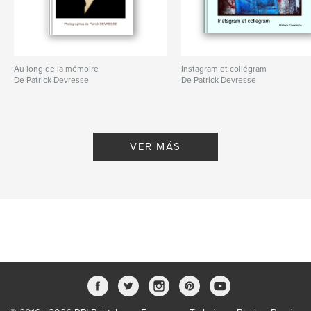
Au long de la mémoire
Instagram et collégram
De Patrick Devresse
De Patrick Devresse
VER MÁS