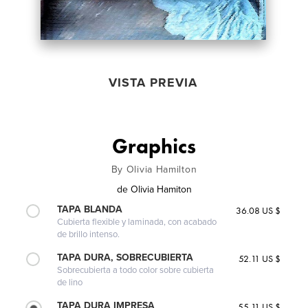
VISTA PREVIA
Graphics
By Olivia Hamilton
de
Olivia Hamiton
TAPA BLANDA
36.08 US $
Cubierta flexible y laminada, con acabado
de brillo intenso.
TAPA DURA, SOBRECUBIERTA
52.11 US $
Sobrecubierta a todo color sobre cubierta
de lino
TAPA DURA IMPRESA
55.11 US $