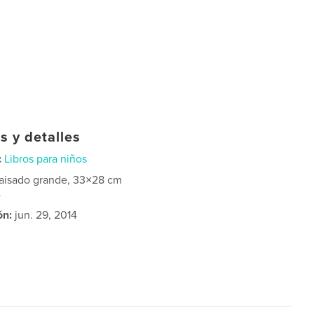
s y detalles
:
Libros para niños
aisado grande, 33×28 cm
4
ón:
jun. 29, 2014