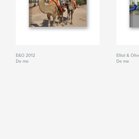
E&O 2012
Elliot & Oli
De me
De me