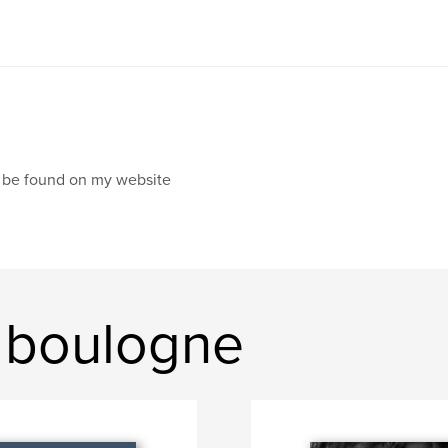
 be found on my website
d boulogne