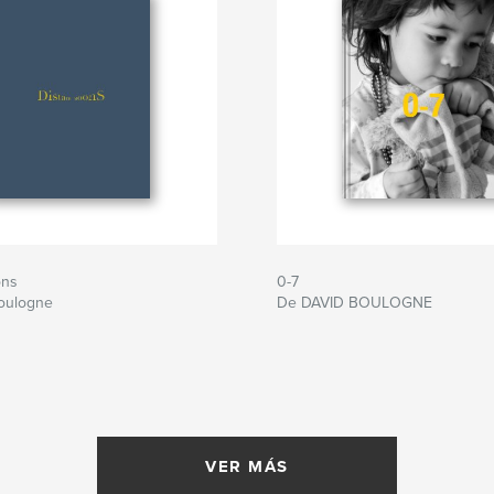
ons
0-7
oulogne
De DAVID BOULOGNE
VER MÁS