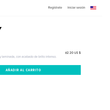
Regístrate
Iniciar sesión
7
62.20 US $
 y laminada, con acabado de brillo intenso.