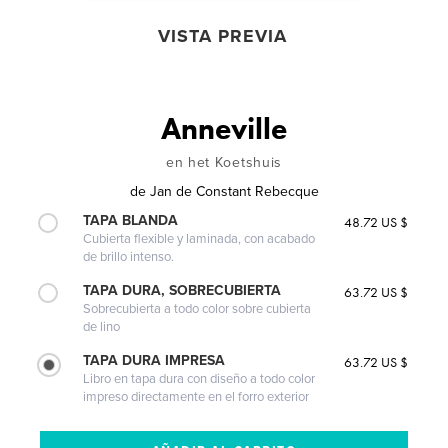
VISTA PREVIA
Anneville
en het Koetshuis
de
Jan de Constant Rebecque
TAPA BLANDA
48.72 US $
Cubierta flexible y laminada, con acabado
de brillo intenso.
TAPA DURA, SOBRECUBIERTA
63.72 US $
Sobrecubierta a todo color sobre cubierta
de lino
TAPA DURA IMPRESA
63.72 US $
Libro en tapa dura con diseño a todo color
impreso directamente en el forro exterior