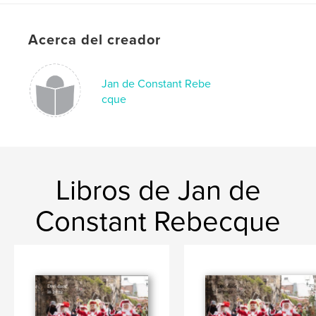
Palabras clave
,
,
,
Anneville
Koetshuis
Ulvenhout
Acerca del creador
Geersbroek
Jan de Constant Rebe
cque
Libros de Jan de
Constant Rebecque