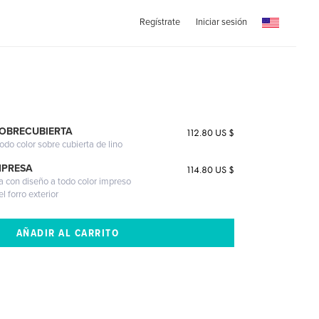
Regístrate
Iniciar sesión
SOBRECUBIERTA
112.80 US $
odo color sobre cubierta de lino
MPRESA
114.80 US $
a con diseño a todo color impreso
l forro exterior