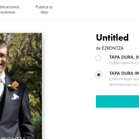
blicaciones
Publica tu
recientes
libro
Untitled
de
EZKONTZA
TAPA DURA, 
Sobrecubierta a t
TAPA DURA I
Libro en tapa dur
directamente en e