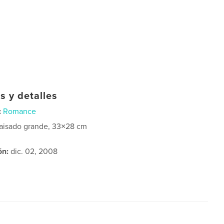
s y detalles
:
Romance
aisado grande, 33×28 cm
ón:
dic. 02, 2008