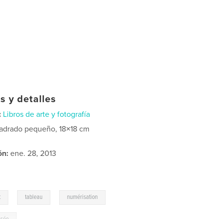
s y detalles
:
Libros de arte y fotografía
adrado pequeño, 18×18 cm
ón:
ene. 28, 2013
,
,
,
t
tableau
numérisation