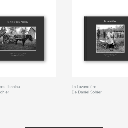
ans l’baniau
La Lavandière
ohier
De Daniel Sohier