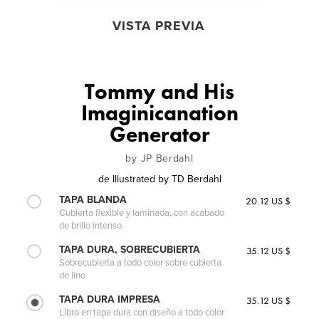
VISTA PREVIA
Tommy and His
Imaginicanation
Generator
by JP Berdahl
de
Illustrated by TD Berdahl
TAPA BLANDA
20.12 US $
Cubierta flexible y laminada, con acabado
de brillo intenso.
TAPA DURA, SOBRECUBIERTA
35.12 US $
Sobrecubierta a todo color sobre cubierta
de lino
TAPA DURA IMPRESA
35.12 US $
Libro en tapa dura con diseño a todo color