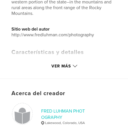
western portion of the state--in the mountains and
rural areas along the front range of the Rocky
Mountains.
Sitio web del autor
http://www.fredluhman.com/photography
Características y detalles
Categoría principal:
Libros de arte y fotografía
VER MÁS
Características:
Apaisado grande, 33×28 cm
N.º de páginas:
40
ISBN
Tapa dura, sobrecubierta: 9780464590026
Acerca del creador
Fecha de publicación:
may. 09, 2008
Idioma
English
FRED LUHMAN PHOT
Palabras clave
OGRAPHY
,
,
,
,
Lakewood, Colorado, USA
dunes
mountains
aspen
flowers