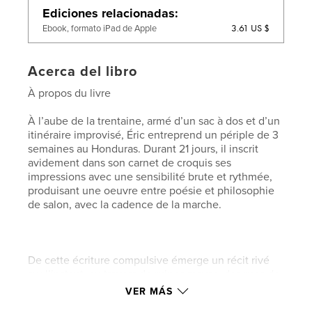
Ediciones relacionadas
3.61 US $
Ebook, formato iPad de Apple
Acerca del libro
À propos du livre
À l’aube de la trentaine, armé d’un sac à dos et d’un
itinéraire improvisé, Éric entreprend un périple de 3
semaines au Honduras. Durant 21 jours, il inscrit
avidement dans son carnet de croquis ses
impressions avec une sensibilité brute et rythmée,
produisant une oeuvre entre poésie et philosophie
de salon, avec la cadence de la marche.
De cette écriture compulsive émerge un récit rivé
sur l’instant, au travers de ruines mayas, des rues de
Copán et sa faune locale au bar Xibalba (the
VER MÁS
Underworld). S’ensuit une aventure intérieure alors