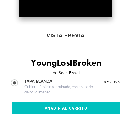
VISTA PREVIA
YoungLostBroken
de
Sean Fissel
TAPA BLANDA
88.25 US $
Cubierta flexible y laminada, con acabado
de brillo intenso.