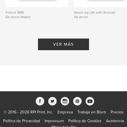
France 1985
About my Life with Animals
De Arnim Walter
De Arnim
VER MÁS
© 2016 - 2026 RPI Print, Inc.
Empresa
Trabaja en Blurb
Precios
Política de Privacidad
Impressum
Política de Cookies
Asistencia