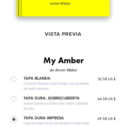
VISTA PREVIA
My Amber
de
Arnim Walter
TAPA BLANDA
32.58 US $
Cubierta flexible y laminada, con acabado
de brillo intenso.
TAPA DURA, SOBRECUBIERTA
46.58 US $
Sobrecubierta a todo color sobre cubierta
de lino
TAPA DURA IMPRESA
49.58 US $
Libro en tapa dura con diseño a todo color