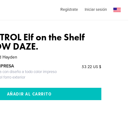
Regístrate
Iniciar sesión
OL Elf on the Shelf
OW DAZE.
nd Hayden
MPRESA
53.22 US $
a con diseño a todo color impreso
l forro exterior