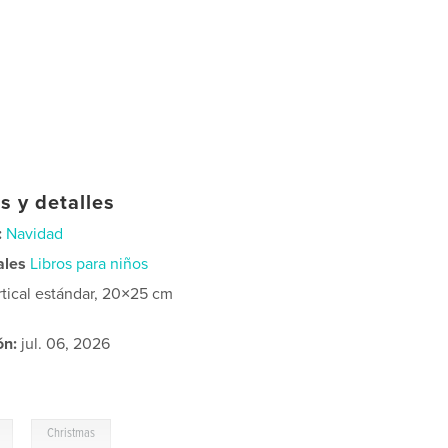
s y detalles
:
Navidad
ales
Libros para niños
rtical estándar, 20×25 cm
ón:
jul. 06, 2026
,
Christmas