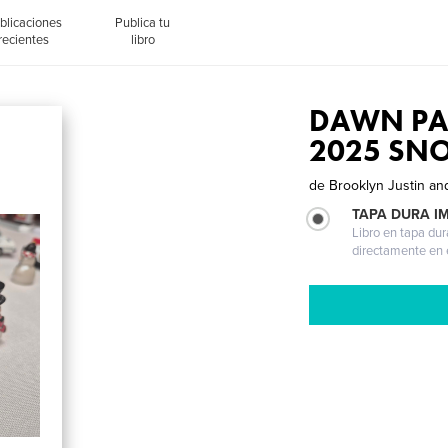
blicaciones
Publica tu
recientes
libro
DAWN PATR
2025 SN
de
Brooklyn Justin a
TAPA DURA I
Libro en tapa dur
directamente en e