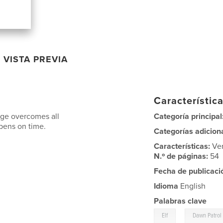
VISTA PREVIA
Característica
lage overcomes all
Categoría principal
pens on time.
Categorías adicion
Características:
Ve
N.º de páginas:
54
Fecha de publicaci
Idioma
English
Palabras clave
,
Elf
Dawn Patrol