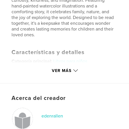
curiosity, kindness, and imagination. Featuring
hand-painted watercolor illustrations and a
comforting story, it celebrates family, nature, and
the joy of exploring the world. Designed to be read
together, it's a keepsake that encourages wonder
and creates lasting memories for children and their
loved ones.
Características y detalles
Categoría principal:
Libros para niños
Categorías adicionales
Bebé
VER MÁS
Características:
Vertical estándar, 20×25 cm
N.º de páginas:
22
ISBN
Acerca del creador
Tapa blanda: 9798259971578
Fecha de publicación:
jul. 03, 2026
Idioma
English
edenrallen
Palabras clave