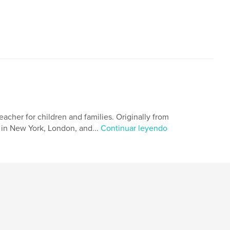
,
,
rainforest
orangutan
 teacher for children and families. Originally from
g in New York, London, and...
Continuar leyendo