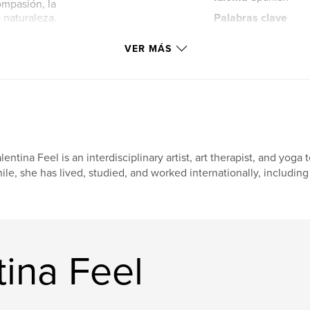
ompasión, la
 naturaleza.
Palabras clave
ón y en la
,
nature
jungle
lvestre, El corazón
VER MÁS
la belleza del mundo
ellness/
lentina Feel is an interdisciplinary artist, art therapist, and yoga
ile, she has lived, studied, and worked internationally, includin
tina Feel