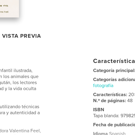
VISTA PREVIA
Característica
fantil ilustrada,
Categoría principal
en los animales que
Categorías adicion
gután, los lectores
fotografía
ad y la vida oculta
Características:
20
N.º de páginas:
48
utilizando técnicas
ISBN
ura y autenticidad a
Tapa blanda: 9798
Fecha de publicaci
dora Valentina Feel,
Idioma
Spanish