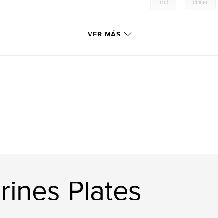
,
food
dinner
VER MÁS
rines Plates