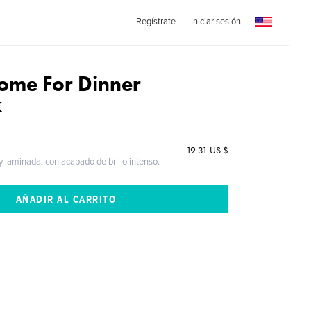
Regístrate
Iniciar sesión
ome For Dinner
k
s
19.31 US $
 y laminada, con acabado de brillo intenso.