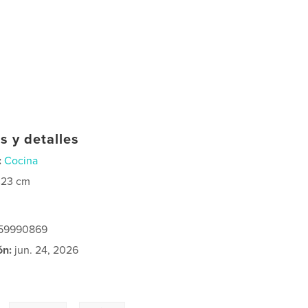
s y detalles
:
Cocina
×23 cm
259990869
ón:
jun. 24, 2026