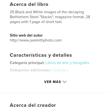
Acerca del libro
25 Black and White images of the decaying
Bethlehem Steel "Stacks"; magazine format; 28
pages with 1 page of short text.
Sitio web del autor
http://www.jwsmithphoto.com
Características y detalles
Categoría principal:
Libros de arte y fotografía
Categorías adicionales
Catálogos
Características:
Carta de EE. UU., 22×28 cm
VER MÁS
N.º de páginas:
28
Fecha de publicación:
jun. 15, 2026
Idioma
English
Palabras clave
Acerca del creador