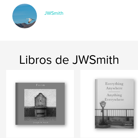
,
,
,
fine art
Pennsylvania
industry
JWSmith
photography
Libros de JWSmith