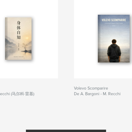
Volevo Scomparire
Recchi (马尔科·雷基)
De A. Bargoni - M. Recchi