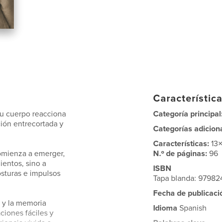
Característica
su cuerpo reacciona
Categoría principal
ión entrecortada y
Categorías adicion
Características:
13
omienza a emerger,
N.º de páginas:
96
entos, sino a
ISBN
osturas e impulsos
Tapa blanda: 9798
Fecha de publicaci
 y la memoria
Idioma
Spanish
ciones fáciles y