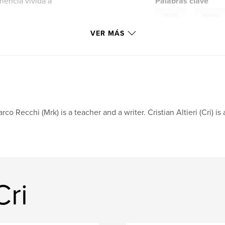
iencia vivida a
Palabras clave
,
recchi
novela
VER MÁS
rco Recchi (Mrk) is a teacher and a writer. Cristian Altieri (Cri) i
Cri