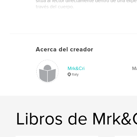
sitúa al lector directamente dentro de una exper
través del cuerpo.
Acerca del creador
Mrk&Cri
Ma
Italy
Libros de Mrk&