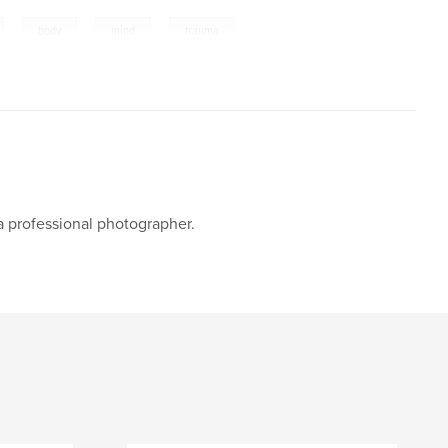
,
,
,
body
mind
trauma
s a professional photographer.