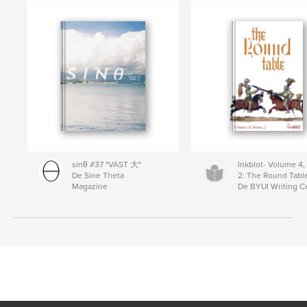
sinθ #37 "VAST 大"
Inkblot- Volume 4,
De Sine Theta
2: The Round Tabl
Magazine
De BYUI Writing C