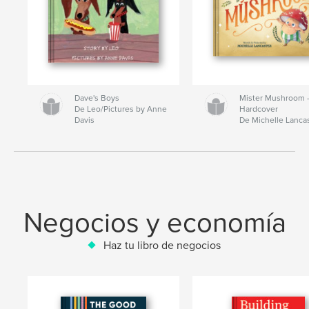
Dave's Boys
Mister Mushroom
De Leo/Pictures by Anne
Hardcover
Davis
De Michelle Lanca
Negocios y economía
Haz tu libro de negocios