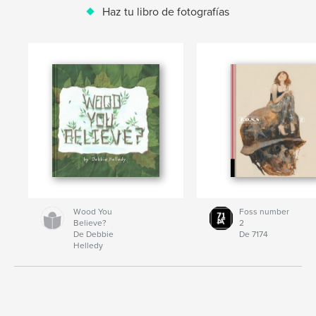
Haz tu libro de fotografías
Wood You
Foss number
Believe?
2
De Debbie
De 7174
Helledy