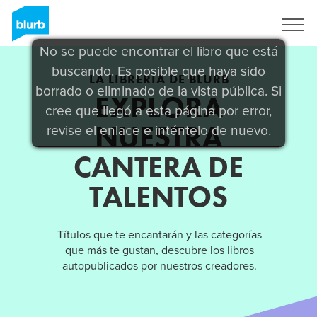
Regístrate
No se puede encontrar el libro que está
buscando. Es posible que haya sido
LA LIBRERÍA DE BLURB
borrado o eliminado de la vista pública. Si
EXPLORA
cree que llegó a esta página por error,
NUESTRA
revise el enlace e inténtelo de nuevo.
CANTERA DE
TALENTOS
Títulos que te encantarán y las categorías
que más te gustan, descubre los libros
autopublicados por nuestros creadores.