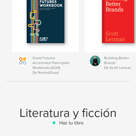
Good Futures
Building Better
Accelerator Participant
Brands
Workbook (2024)
De Scott Lerman
De RootedGood
Literatura y ficción
Haz tu libro