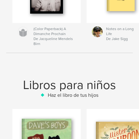
(Color Paperback) A
Notes on a Long
Dimanche Prochain
Life
De Jacqueline Mendels
De Jake Sigg
Birn
Libros para niños
Haz el libro de tus hijos