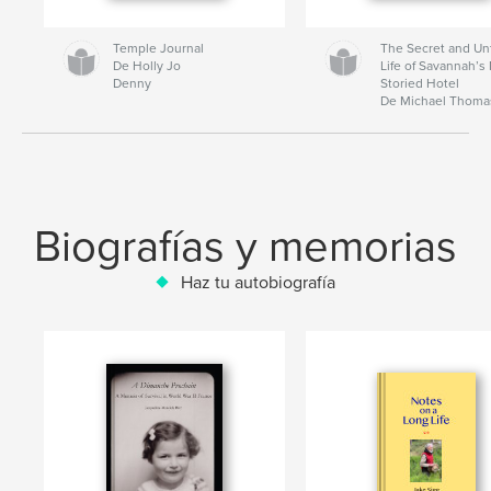
Temple Journal
The Secret and Un
De Holly Jo
Life of Savannah’s
Denny
Storied Hotel
De Michael Thom
Biografías y memorias
Haz tu autobiografía