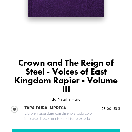
Crown and The Reign of
Steel - Voices of East
Kingdom Rapier - Volume
III
de
Nataliia Hurd
TAPA DURA IMPRESA
28.00 US $
Libro en tapa dura con diseño a todo color
impreso directamente en el forro exterior