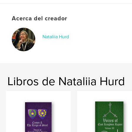
Tapa dura impresa: 9798240541735
Fecha de publicación:
may. 13, 2026
Acerca del creador
Idioma
English
Palabras clave
,
,
Nataliia Hurd
East Kingdom
Rapier
Crown
Libros de Nataliia Hurd