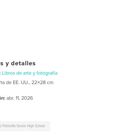
s y detalles
:
Libros de arte y fotografía
rta de EE. UU., 22×28 cm
ón:
abr. 11, 2026
i Palmetto Senior High School