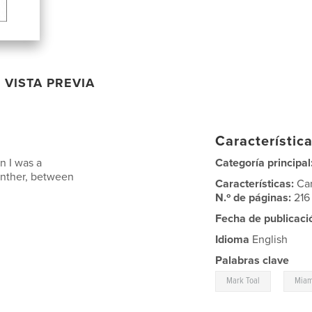
VISTA PREVIA
Característica
n I was a
Categoría principal
anther, between
Características:
Ca
N.º de páginas:
216
Fecha de publicaci
Idioma
English
Palabras clave
,
Mark Toal
Miam