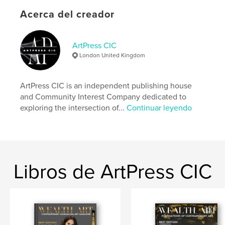
Características:
Carta de EE. UU., 22×28 cm
Acerca del creador
N.º de páginas:
96
Fecha de publicación:
mar. 27, 2026
ArtPress CIC
Idioma
English
London United Kingdom
Palabras clave
,
,
,
,
Heritage
Magazine
Bilingual
Identity
ArtPress CIC is an independent publishing house
and Community Interest Company dedicated to
Cultural
exploring the intersection of...
Continuar leyendo
Libros de ArtPress CIC