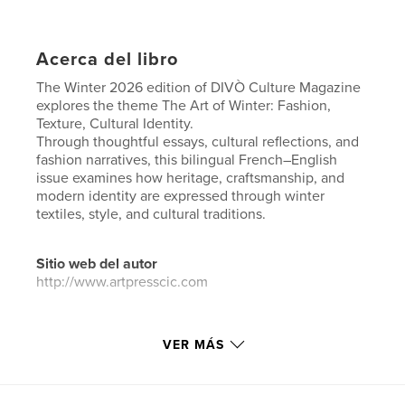
Acerca del libro
The Winter 2026 edition of DIVÒ Culture Magazine
explores the theme The Art of Winter: Fashion,
Texture, Cultural Identity.
Through thoughtful essays, cultural reflections, and
fashion narratives, this bilingual French–English
issue examines how heritage, craftsmanship, and
modern identity are expressed through winter
textiles, style, and cultural traditions.
Sitio web del autor
http://www.artpresscic.com
Características y detalles
VER MÁS
Categoría principal:
Libros de arte y fotografía
Categorías adicionales
Bellas artes
,
Minimalista