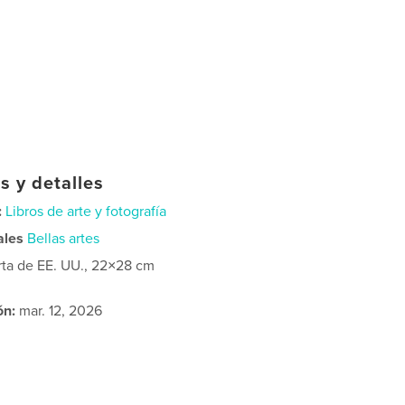
s y detalles
:
Libros de arte y fotografía
ales
Bellas artes
rta de EE. UU., 22×28 cm
ón:
mar. 12, 2026