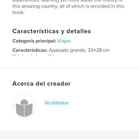
this amazing country, all of which is recorded in this
book.
Características y detalles
Categoría principal:
Viajes
Características:
Apaisado grande, 33×28 cm
N.º de páginas:
124
Fecha de publicación:
mar. 03, 2026
Idioma
English
Acerca del creador
NickWalker