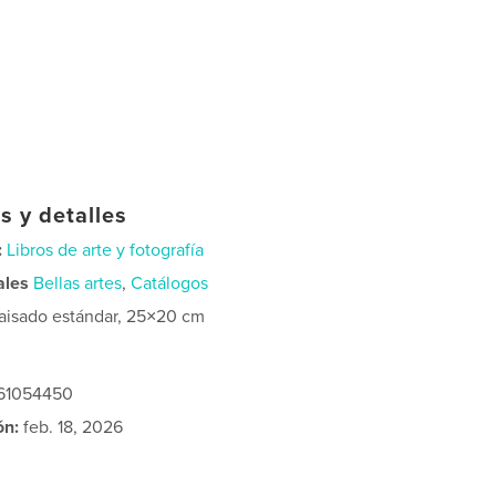
s y detalles
:
Libros de arte y fotografía
ales
Bellas artes
,
Catálogos
aisado estándar, 25×20 cm
261054450
ón:
feb. 18, 2026