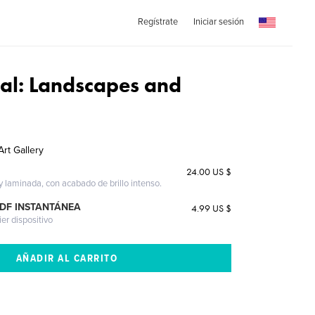
Regístrate
Iniciar sesión
lal: Landscapes and
rt Gallery
24.00 US $
 y laminada, con acabado de brillo intenso.
PDF INSTANTÁNEA
4.99 US $
ier dispositivo