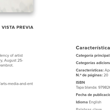
VISTA PREVIA
Característica
ency of artist
Categoría principal
ry, August 25-
Categorías adicion
Dambrot.
Características:
Ap
N.º de páginas:
20
ISBN
/arts-media-and-ent
Tapa blanda: 9798
Fecha de publicaci
Idioma
English
Palabras clave