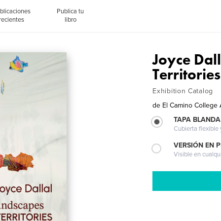
blicaciones
Publica tu
recientes
libro
Joyce Dal
Territories
Exhibition Catalog
de
El Camino College A
TAPA BLANDA
Cubierta flexible
VERSIÓN EN 
Visible en cualqu