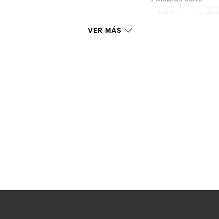
,
textile
sculptur
VER MÁS