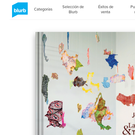
Selección de
Éxitos de
Pu
Categorías
Blurb
venta