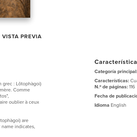
VISTA PREVIA
Característica
Categoría principal
Características:
Cu
 grec : Lôtophàgoi)
N.º de páginas:
116
Homère. Comme
tos",
Fecha de publicaci
aire oublier à ceux
Idioma
English
ôtophàgoi) are
 name indicates,