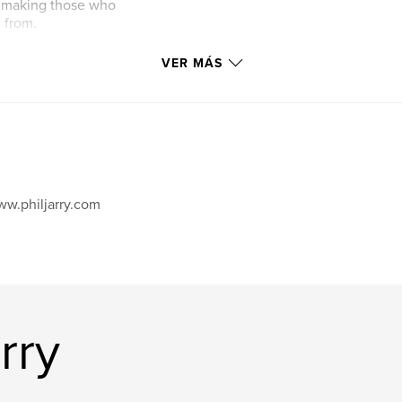
f making those who
from.​
VER MÁS
w.philjarry.com
rry