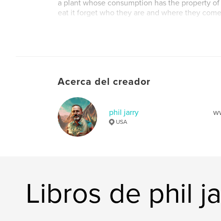
​a plant whose consumption has the property o
eat it forget who they are and where they come 
Sitio web del autor
http://www.philjarry.com
Acerca del creador
phil jarry
ww
USA
Libros de phil ja