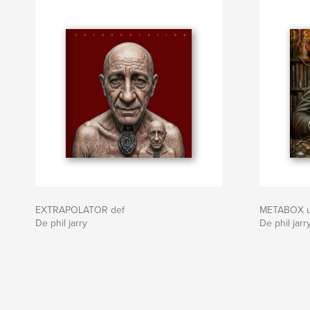
EXTRAPOLATOR def
METABOX u
De phil jarry
De phil jarr