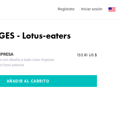
Regístrate
Iniciar sesión
S - Lotus-eaters
MPRESA
155.81 US $
a con diseño a todo color impreso
l forro exterior