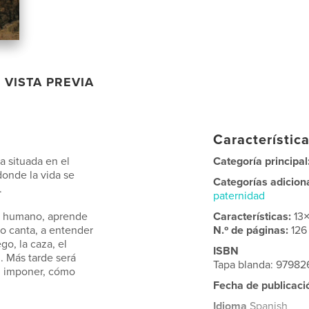
VISTA PREVIA
Característica
a situada en el
Categoría principal
donde la vida se
Categorías adicion
.
paternidad
o humano, aprende
Características:
13
mo canta, a entender
N.º de páginas:
126
go, la caza, el
ISBN
n. Más tarde será
Tapa blanda: 97982
n imponer, cómo
Fecha de publicaci
Idioma
Spanish