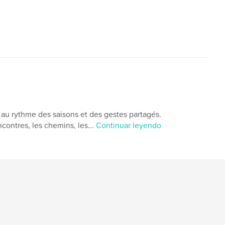
,
,
istoria
familia
cérizols
le au rythme des saisons et des gestes partagés.
encontres, les chemins, les...
Continuar leyendo