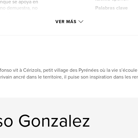
aunque se apoya en
a, no demuestra, no
Palabras clave
 en los cuerpos, en
,
paleolitico
preh
parte alrededor del
VER MÁS
da en el
el trueque entre
 el lector entra en
damente cercana.
misión sin discurso,
fonso vit à Cérizols, petit village des Pyrénées où la vie s’écou
ación con la
rivain ancré dans le territoire, il puise son inspiration dans les r
ra no es símbolo,
 una idea, sino una
nso Gonzalez