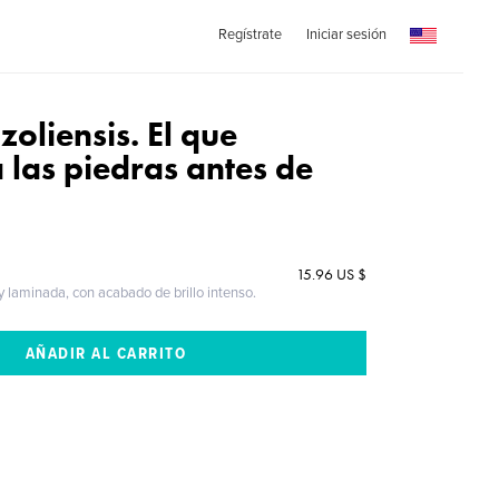
Regístrate
Iniciar sesión
zoliensis. El que
 las piedras antes de
15.96 US $
 y laminada, con acabado de brillo intenso.