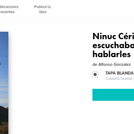
blicaciones
Publica tu
recientes
libro
Ninuc Céri
escuchaba
hablarles
de
Alfonso Gonzalez
TAPA BLANDA
Cubierta flexible