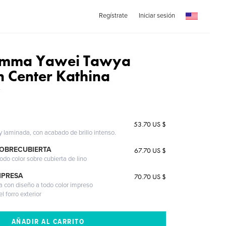
Regístrate
Iniciar sesión
mma Yawei Tawya
n Center Kathina
y
53.70 US $
 y laminada, con acabado de brillo intenso.
SOBRECUBIERTA
67.70 US $
odo color sobre cubierta de lino
MPRESA
70.70 US $
a con diseño a todo color impreso
l forro exterior