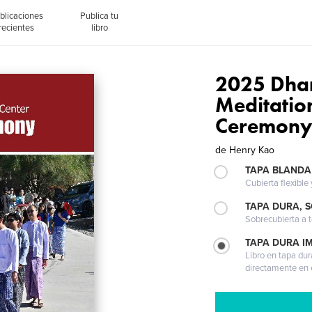
blicaciones
Publica tu
recientes
libro
2025 Dha
Meditatio
Ceremon
de
Henry Kao
TAPA BLANDA
Cubierta flexible
TAPA DURA, 
Sobrecubierta a t
TAPA DURA I
Libro en tapa dur
directamente en e