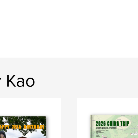
y Kao