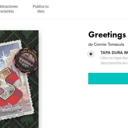
blicaciones
Publica tu
recientes
libro
Greetings
de
Connie Tomasula
TAPA DURA I
Libro en tapa dur
directamente en e