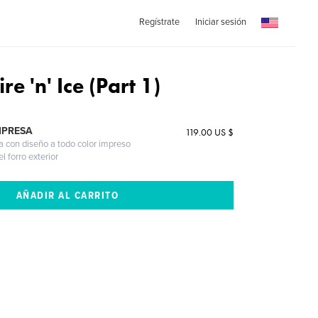
Regístrate
Iniciar sesión
ire 'n' Ice (Part 1)
MPRESA
119.00 US $
a con diseño a todo color impreso
l forro exterior