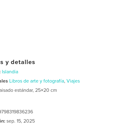
s y detalles
:
Islandia
ales
Libros de arte y fotografía
,
Viajes
aisado estándar, 25×20 cm
 9798319836236
ón:
sep. 15, 2025