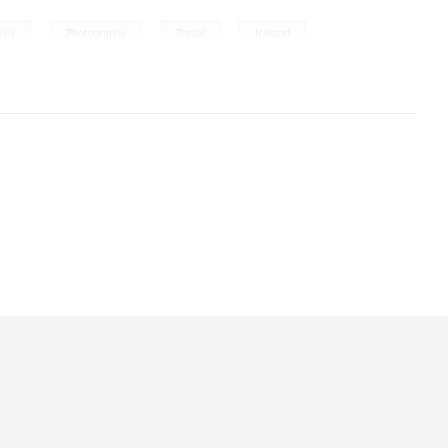
,
,
,
avik
Photography
Travel
Iceland