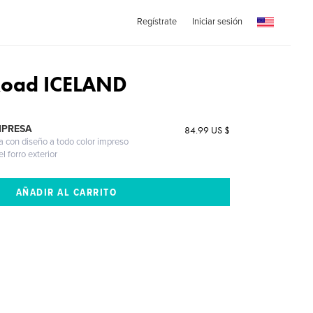
Regístrate
Iniciar sesión
Road ICELAND
MPRESA
84.99 US $
a con diseño a todo color impreso
l forro exterior