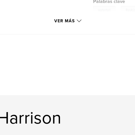
Palabras clave
,
waterfall
Reykj
VER MÁS
Harrison