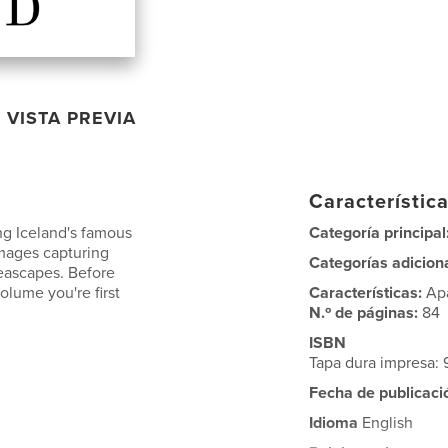
VISTA PREVIA
Característica
ong Iceland's famous
Categoría principal
images capturing
Categorías adicion
eascapes. Before
olume you're first
Características:
Ap
N.º de páginas:
84
ISBN
Tapa dura impresa:
Fecha de publicaci
Idioma
English