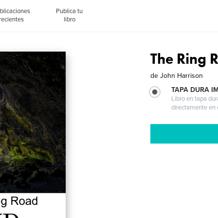
blicaciones
Publica tu
recientes
libro
The Ring 
de
John Harrison
TAPA DURA I
Libro en tapa dur
directamente en e