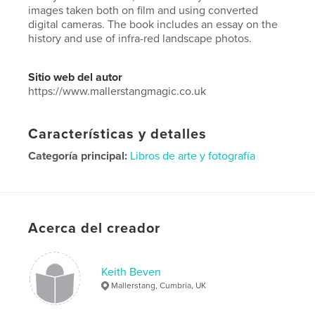
images taken both on film and using converted
digital cameras. The book includes an essay on the
history and use of infra-red landscape photos.
Sitio web del autor
https://www.mallerstangmagic.co.uk
Características y detalles
Categoría principal:
Libros de arte y fotografía
Características:
Apaisado estándar, 25×20 cm
N.º de páginas:
52
Fecha de publicación:
jul. 06, 2025
Acerca del creador
Idioma
English
Palabras clave
Keith Beven
,
,
Infrared
Infra-red
Mallerstang
Mallerstang, Cumbria, UK