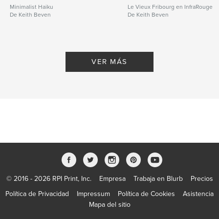
Minimalist Haiku
Le Vieux Fribourg en InfraRouge
De Keith Beven
De Keith Beven
VER MÁS
© 2016 - 2026 RPI Print, Inc.
Empresa
Trabaja en Blurb
Precios
Política de Privacidad
Impressum
Política de Cookies
Asistencia
Mapa del sitio