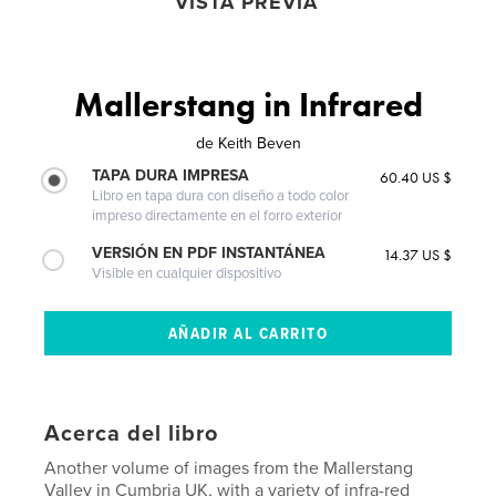
VISTA PREVIA
Mallerstang in Infrared
de
Keith Beven
TAPA DURA IMPRESA
60.40 US $
Libro en tapa dura con diseño a todo color
impreso directamente en el forro exterior
VERSIÓN EN PDF INSTANTÁNEA
14.37 US $
Visible en cualquier dispositivo
Acerca del libro
Another volume of images from the Mallerstang
Valley in Cumbria UK, with a variety of infra-red