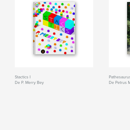
Stactics I
Pathesaurus
De P. Merry Bey
De Petrus 