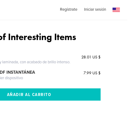
Regístrate
Iniciar sesión
f Interesting Items
28.01 US $
 y laminada, con acabado de brillo intenso.
PDF INSTANTÁNEA
7.99 US $
ier dispositivo