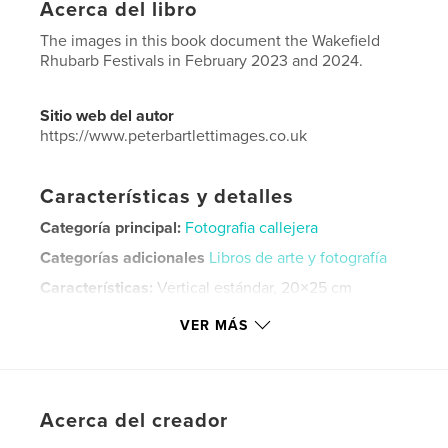
Acerca del libro
The images in this book document the Wakefield
Rhubarb Festivals in February 2023 and 2024.
Sitio web del autor
https://www.peterbartlettimages.co.uk
Características y detalles
Categoría principal:
Fotografia callejera
Categorías adicionales
Libros de arte y fotografía
Características:
Vertical estándar, 20×25 cm
N.º de páginas:
54
VER MÁS
Fecha de publicación:
jun. 14, 2025
Idioma
English
Palabras clave
Acerca del creador
,
,
documentary
wakefield
rhubarb