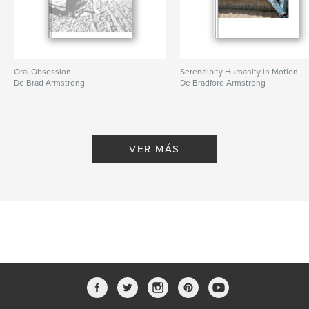
Oral Obsession
Serendipity Humanity in Motion
De Brad Armstrong
De Bradford Armstrong
VER MÁS