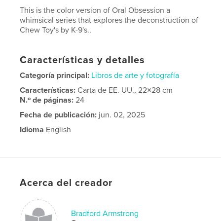
This is the color version of Oral Obsession a
whimsical series that explores the deconstruction of
Chew Toy's by K-9's..
Características y detalles
Categoría principal:
Libros de arte y fotografía
Características:
Carta de EE. UU., 22×28 cm
N.º de páginas:
24
Fecha de publicación:
jun. 02, 2025
Idioma
English
Palabras clave
,
,
portfolio
Gallery
Photography
Acerca del creador
Bradford Armstrong