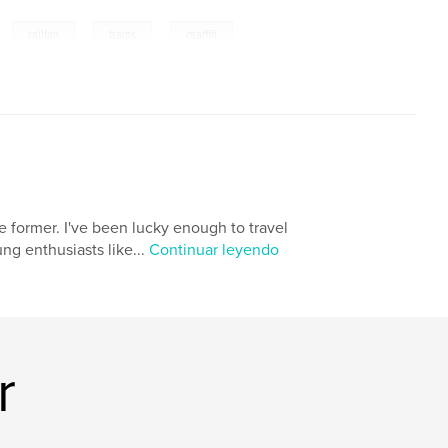
,
,
,
railfan
trains
graffiti
he former. I've been lucky enough to travel
g enthusiasts like...
Continuar leyendo
r