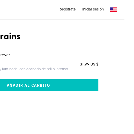
Regístrate
Iniciar sesión
rains
orever
31.99 US $
 y laminada, con acabado de brillo intenso.